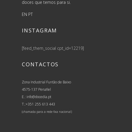
doces que temos para si.
EN
PT
INSTAGRAM
[feed_them_social cpt_id=12219]
CONTACTOS
Zona Industrial Funtão de Baixo
4575-137 Penafiel
E.: info@docedia.pt
T.:+351 255 613 443
(chamada para a rede fixa nacional)