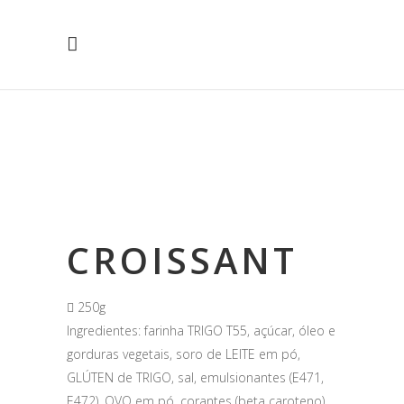
CROISSANT
250g
Ingredientes: farinha TRIGO T55, açúcar, óleo e
gorduras vegetais, soro de LEITE em pó,
GLÚTEN de TRIGO, sal, emulsionantes (E471,
E472), OVO em pó, corantes (beta caroteno),