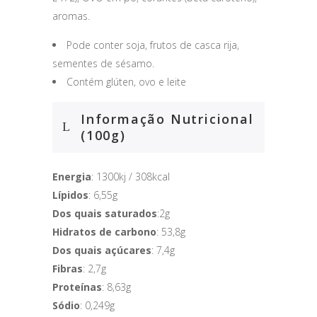
aromas.
Pode conter soja, frutos de casca rija,
sementes de sésamo.
Contém glúten, ovo e leite
Informação Nutricional
(100g)
Energia
: 1300kj / 308kcal
Lípidos
: 6,55g
Dos quais saturados
:2g
Hidratos de carbono
: 53,8g
Dos quais açúcares
: 7,4g
Fibras
: 2,7g
Proteínas
: 8,63g
Sódio
: 0,249g